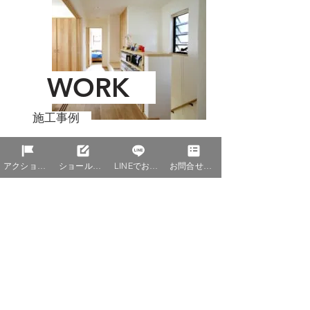
WORK
施工事例
KANATSU無添加住宅の自然の家
アクションを編集
ショールーム予約
LINEでお問合せ
お問合せ資料請求
をご紹介