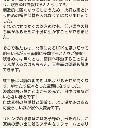
り、吹きぬけを設けるとどうしても
構造的に弱くなってしまうため、火打ち梁とい
う斜めの補強部材を入れなくてはなりませんで
した。
それではせっかくの吹きぬけも、低い梁や火打
ち梁があるために十分に生かすことができませ
ん。
そこで私たちは、北側にあるLDKを思い切って
明るい光が入る南側に移動することをご提案！
吹きぬけは無くとも、南側へ移動することによ
り光が入るのはもちろん、天井高の問題も解消
できます。
竣工後は以前の北向きLDKよりも天井が高くな
り、ゆったり広々とした空間になりました。
漆喰の白い輝きと南からの光で、日中は電気が
いらないほどです！
自然素材の無垢材と漆喰で、より温かみのある
可愛らしい我が家へ大変身です。
リビングの漆喰壁にはお子様の手形を残し、ご
家族の想い出に残るステキなリフォームとなり