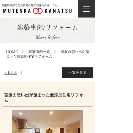
島根県東部で自然素材の無添加住宅の家づくり。
建築事例/リフォーム
Works Reform
HOME
＞
建築事例一覧
＞ 家族の想い出が詰
まった無添加住宅リフォーム
一覧を見る
< back
｜
家族の想い出が詰まった無添加住宅リフォー
ム