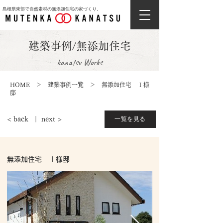
島根県東部で自然素材の無添加住宅の家づくり。
建築事例/無添加住宅
kanatsu Works
HOME
＞
建築事例一覧
＞ 無添加住宅 Ｉ様
邸
一覧を見る
< back
｜
next >
無添加住宅 Ｉ様邸